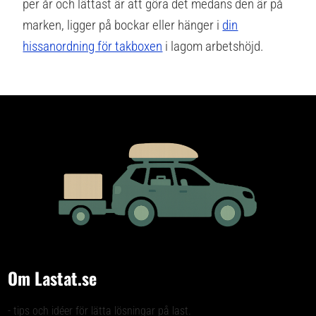
per år och lättast är att göra det medans den är på
marken, ligger på bockar eller hänger i
din
hissanordning för takboxen
i lagom arbetshöjd.
Om Lastat.se
- tips och idéer för lätta lösningar på last.