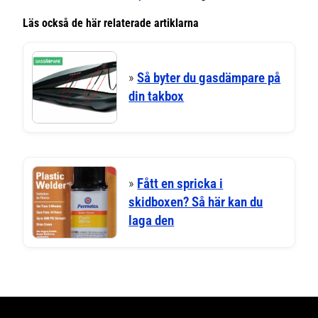
Läs också de här relaterade artiklarna
»
Så byter du gasdämpare på
din takbox
»
Fått en spricka i
skidboxen? Så här kan du
laga den