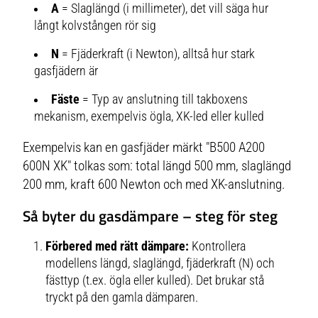
A
= Slaglängd (i millimeter), det vill säga hur
långt kolvstången rör sig
N
= Fjäderkraft (i Newton), alltså hur stark
gasfjädern är
Fäste
= Typ av anslutning till takboxens
mekanism, exempelvis ögla, XK-led eller kulled
Exempelvis kan en gasfjäder märkt "B500 A200
600N XK" tolkas som: total längd 500 mm, slaglängd
200 mm, kraft 600 Newton och med XK-anslutning.
Så byter du gasdämpare – steg för steg
Förbered med rätt dämpare:
Kontrollera
modellens längd, slaglängd, fjäderkraft (N) och
fästtyp (t.ex. ögla eller kulled). Det brukar stå
tryckt på den gamla dämparen.