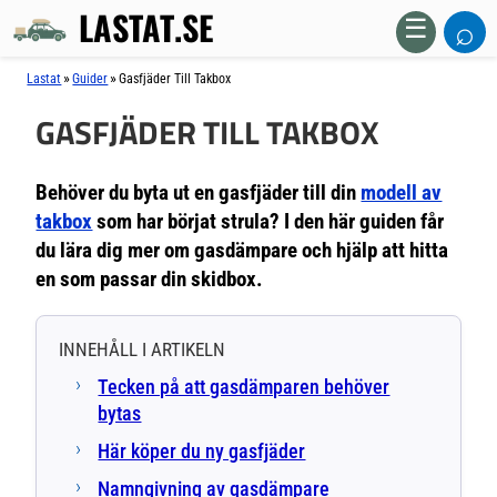
LASTAT.SE
⌕
☰
»
»
Lastat
Guider
Gasfjäder Till Takbox
GASFJÄDER TILL TAKBOX
Behöver du byta ut en gasfjäder till din
modell av
takbox
som har börjat strula? I den här guiden får
du lära dig mer om gasdämpare och hjälp att hitta
en som passar din skidbox.
INNEHÅLL I ARTIKELN
Tecken på att gasdämparen behöver
bytas
Här köper du ny gasfjäder
Namngivning av gasdämpare