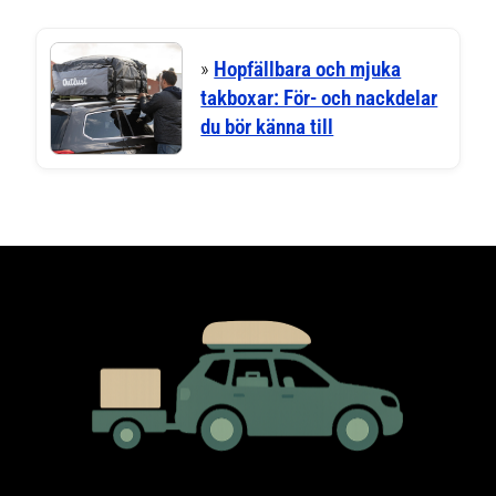
»
Hopfällbara och mjuka
takboxar: För- och nackdelar
du bör känna till