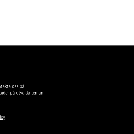
.
ntakta oss på
uider på utvalda teman
icy
.