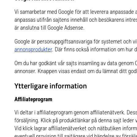
Vi samarbetar med Google för att leverera anpassade
anpassas utifrån sajtens innehåll och besökarens intr
är anslutna till Google Adsense.
Google är personuppgiftsansvariga för systemet och vi
annonsprodukter
. Där finns också information om hur d
Om du har godkänt vår sajts insamling av data genom C
annonser. Knappen visas endast om du lämnat ditt go
Ytterligare information
Affiliateprogram
Vi deltar i affiliateprogram genom affiliatenätverk. Des
försäljning. Klick på produktlänkar på denna sajt leder v
Vid klick lagrar affiliatenätverket och nätbutiken inf
eventuell provision till sajtägare vid händelse av försälj