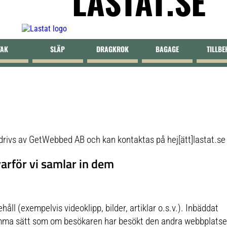
LASTAT.SE
TAK
SLÄP
DRAGKROK
BAGAGE
TILLB
drivs av GetWebbed AB och kan kontaktas på hej[ätt]lastat.se
varför vi samlar in dem
åll (exempelvis videoklipp, bilder, artiklar o.s.v.). Inbäddat
samma sätt som om besökaren har besökt den andra webbplatse