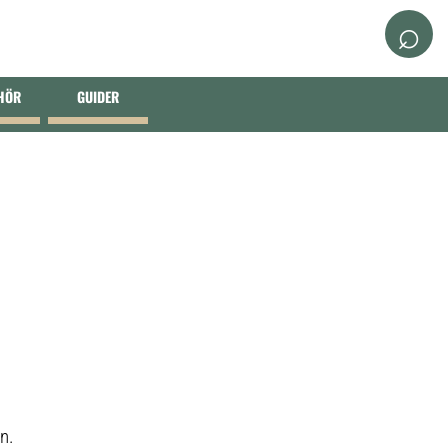
⌕
EHÖR
GUIDER
n.