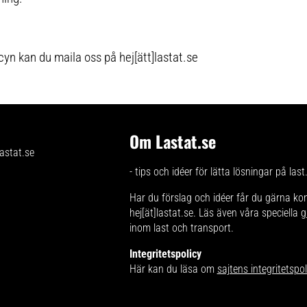
yn kan du maila oss på hej[ätt]lastat.se
Om Lastat.se
- tips och idéer för lätta lösningar på last
Har du förslag och idéer får du gärna ko
hej[ät]lastat.se. Läs även våra speciella
g
inom last och transport.
Integritetspolicy
Här kan du läsa om
sajtens integritetspol