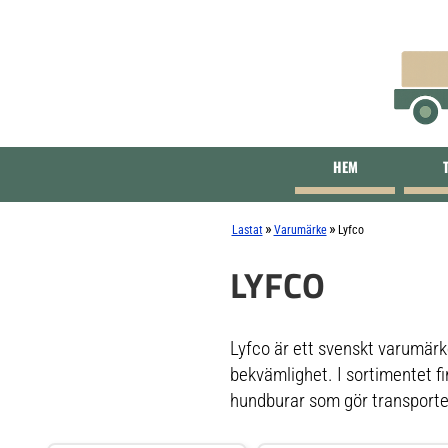
HEM
»
»
Lastat
Varumärke
Lyfco
LYFCO
Lyfco är ett svenskt varumärke
bekvämlighet. I sortimentet f
hundburar som gör transporten