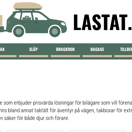
LASTAT
TAK
SLÄP
DRAGKROK
BAGAGE
TILLB
 som erbjuder prisvärda lösningar för bilägare som vill fören
inns bland annat taktält för äventyr på vägen, takboxar för e
 säker för både djur och förare.