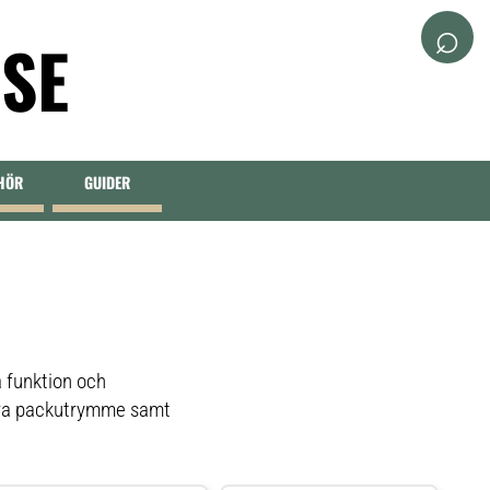
⌕
.SE
EHÖR
GUIDER
a funktion och
xtra packutrymme samt