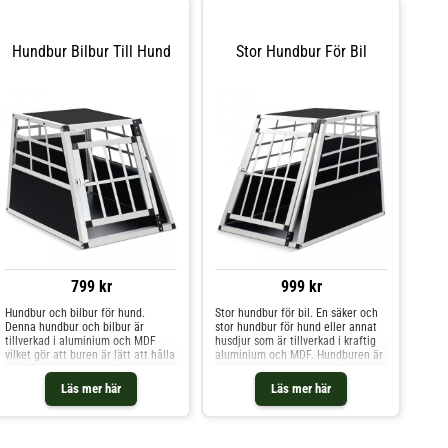
Hundbur Bilbur Till Hund
Stor Hundbur För Bil
799 kr
999 kr
Hundbur och bilbur för hund.
Stor hundbur för bil. En säker och
Denna hundbur och bilbur är
stor hundbur för hund eller annat
tillverkad i aluminium och MDF
husdjur som är tillverkad i kraftig
vilket gör att buren är lätt att hålla
aluminium och MDF. Hundburen är
ren. Dessutom är hundburen
utrustad med plasthörn vilket
utrustad med plasthörn för att
minimerar risken att ditt husdjur
Läs mer här
Läs mer här
säkerställa att din hund inte
skadas under transporten.
skadas i bilen under transporten.
Hundburens öppna sidor gör att
Transportburen kan även fungerar
ditt husdjur får tillräckligt med
som en avkopplande plats att dra
frisk luft. Transportburen är enkel