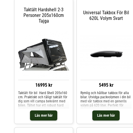
Taktält Hardshell 2-3
Universal Takbox För Bil
Personer 205x160cm
620L Volym Svart
Tajga
16995 kr
5495 kr
Taktält för bil  Hard Shell 205x160
Rymlig och hållbar takbox för alla
cm. Praktiskt och tåligt taktält för
bilar. Utvidga packvolymen i din bil
dig som vill campa bekvämt med
med vår takbox med en generös
bilen. Tältet har ett robust hard
volym på 620 liter. Perfekt för
shell-skal i ABS som skyddar under
långa resor och utflykter,
transport och gör uppfällningen
kombinerar denna takbox stil och
Läs mer här
Läs mer här
snabb och smidig. Den rymliga
funktionalitet. Produktbeskrivning:.
sovytan på 205 × 160 cm ger plats
Vår takbox är tillverkad av
för 23 personer och passar både
högkvalitativa material som ABS,
kortare weekendresor och längre
ASA och PC, vilket garanterar