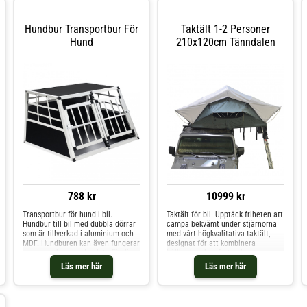
Hundbur Transportbur För
Taktält 1-2 Personer
Hund
210x120cm Tänndalen
788 kr
10999 kr
Transportbur för hund i bil.
Taktält för bil. Upptäck friheten att
Hundbur till bil med dubbla dörrar
campa bekvämt under stjärnorna
som är tillverkad i aluminium och
med vårt högkvalitativa taktält,
MDF. Hundburen kan även fungerar
designat för att kombinera
som en avkopplande plats för din
hållbarhet, komfort och
hund att kunna dra sig tillbaka på.
funktionalitet. Oavsett om du är på
Läs mer här
Läs mer här
Transportburens öppna sidor gör
en roadtrip, en avkopplande
det möjligt för hunden att kunna se
campingresa eller på väg ut i
sin omgivning och det ger även
vildmarken, är detta taktält en
god luftcirkulation. Perfekt bur för
säker och bekväm lösning för dina