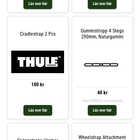
Läs mer här
Läs mer här
Gummistropp 4 Stegs
Cradlestrap 2 Pcs
290mm, Naturgummi
100 kr
40 kr
stegs 290mm, naturgummi
Läs mer här
Läs mer här
Wheelstrap Attachment