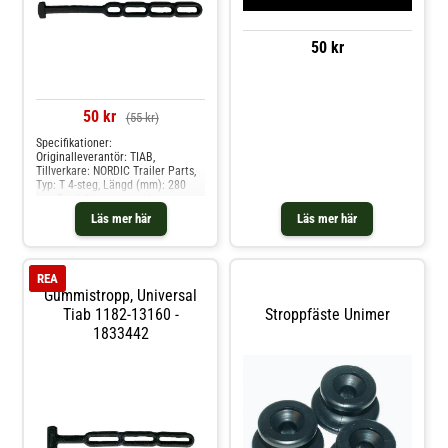
50 kr
50 kr
(55 kr)
Specifikationer:
Originalleverantör: TIAB,
Tillverkare: NORDIC Trailer Parts,
Typ: T 4-steg, Längd (mm): 280
mm Produkten passar dessa
bilmodelle: universal
Läs mer här
Läs mer här
REA
Gummistropp, Universal
Tiab 1182-13160 -
Stroppfäste Unimer
1833442