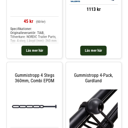
1113 kr
45 kr
(50 kr)
Specifikationer:
Originalleverantör: TIAB,
Tillverkare: NORDIC Trailer Parts,
Typ: 4-steg, Längd (mm): 260 mm
Produkten passar dessa
bilmodelle: universal
Läs mer här
Läs mer här
Gummistropp 4 Stegs
Gummistropp 4-Pack,
360mm, Combi EPDM
Gardland