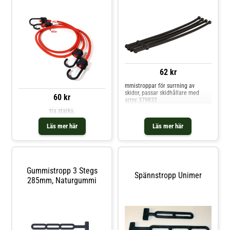
62 kr
mmistroppar för surrning av
skidor, passar skidhållare med
60 kr
artnr 379832
tra starka.
Läs mer här
Läs mer här
Gummistropp 3 Stegs
Spännstropp Unimer
285mm, Naturgummi