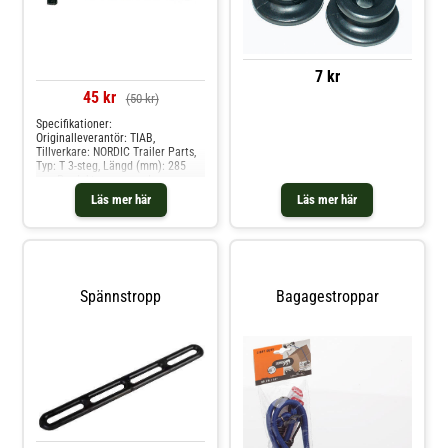
7 kr
45 kr
(50 kr)
Specifikationer:
Originalleverantör: TIAB,
Tillverkare: NORDIC Trailer Parts,
Typ: T 3-steg, Längd (mm): 285
mm Produkten passar dessa
bilmodelle: universal
Läs mer här
Läs mer här
Spännstropp
Bagagestroppar