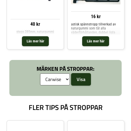
16 kr
40 kr
astisk spännstropp tillverkad av
naturgummi som tål alla
stegs 285mm, naturgummi
väderförhållanden, dubbel ögla
Läs mer här
Läs mer här
MÄRKEN PÅ STROPPAR:
FLER TIPS PÅ STROPPAR