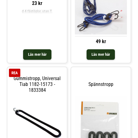
23 kr
d 4 fästöglor, utan T.
49 kr
Läs mer här
Läs mer här
REA
Gummistropp, Universal
Tiab 1182-15173 -
Spännstropp
1833384