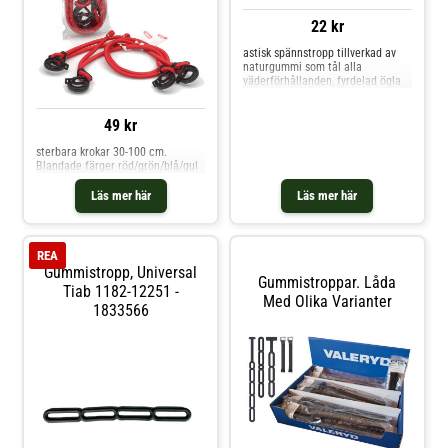
22 kr
astisk spännstropp tillverkad av
naturgummi som tål alla
väderförhållanden, fyrdelad ögla
49 kr
sterbara krokar 30-100 cm.
Blandade färger röd/grön/blå/gul
Läs mer här
Läs mer här
REA
Gummistropp, Universal
Gummistroppar. Låda
Tiab 1182-12251 -
Med Olika Varianter
1833566