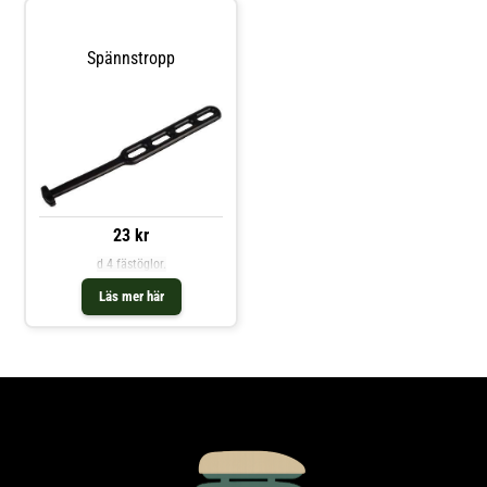
Spännstropp
23 kr
d 4 fästöglor.
Läs mer här