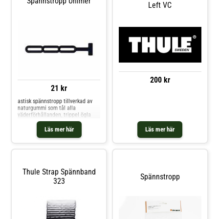
Spännstropp Unimer
Left VC
200 kr
21 kr
astisk spännstropp tillverkad av
naturgummi som tål alla
väderförhållanden, trippel ögla
Läs mer här
Läs mer här
Thule Strap Spännband
Spännstropp
323