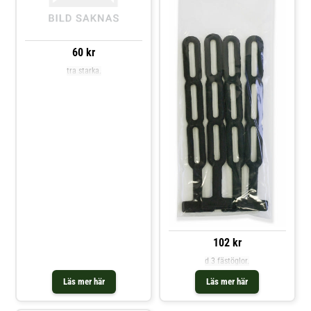
60 kr
tra starka.
102 kr
d 3 fästöglor.
Läs mer här
Läs mer här