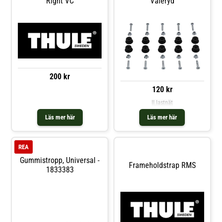
Right VC
Valeryd
200 kr
120 kr
ll lastnät
Läs mer här
Läs mer här
REA
Gummistropp, Universal -
Frameholdstrap RMS
1833383