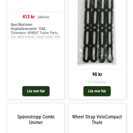
413 kr
(459 kr)
Specifikationer:
Originalleverantör: TIAB,
Tillverkare: NORDIC Trailer Parts,
Typ: Med S-Krok, Längd (mm): 200
mm Produkten passar dessa
bilmodelle: universal
90 kr
d 5 fästöglor.
Läs mer här
Läs mer här
Spännstropp Combi
Wheel Strap VeloCompact
Unimer
Thule