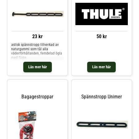
23 kr
50 kr
astisk spännstropp tillverkad av
naturgummi som tål alla
väderförhållanden, femdelad ögla
med fäste
Läs mer här
Läs mer här
Bagagestroppar
Spännstropp Unimer