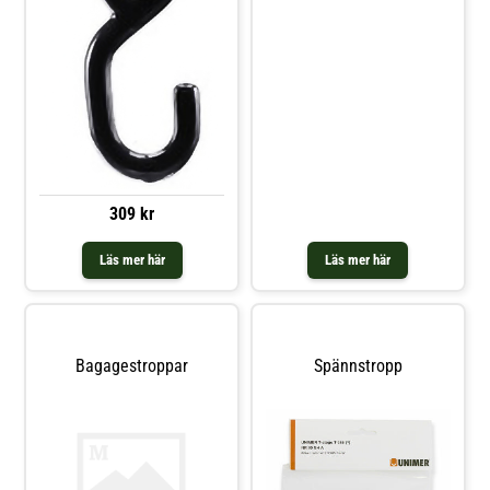
309 kr
Läs mer här
Läs mer här
Bagagestroppar
Spännstropp