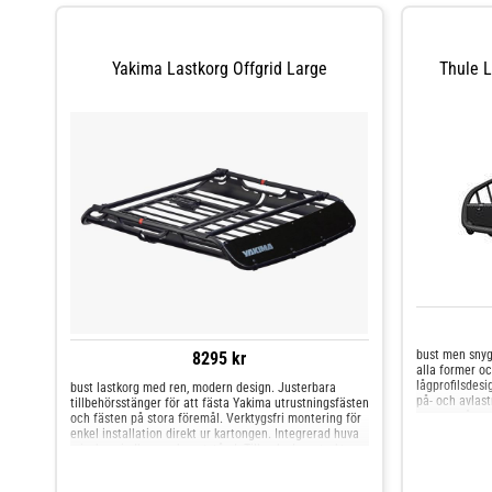
Yakima Lastkorg Offgrid Large
Thule 
bust men snygg
8295 kr
alla former oc
lågprofilsdesi
bust lastkorg med ren, modern design. Justerbara
på- och avlas
tillbehörsstänger för att fästa Yakima utrustningsfästen
passar många t
och fästen på stora föremål. Verktygsfri montering för
spårsmonterin
enkel installation direkt ur kartongen. Integrerad huva
komplettera m
minskar vindbrus och motstånd. Tillverkad av starkt,
mjukt luftflö
slitstarkt stål för många års användning. Universal
spoilern. Måt
monteringsutrustning fungerar med Yakima lasthållare