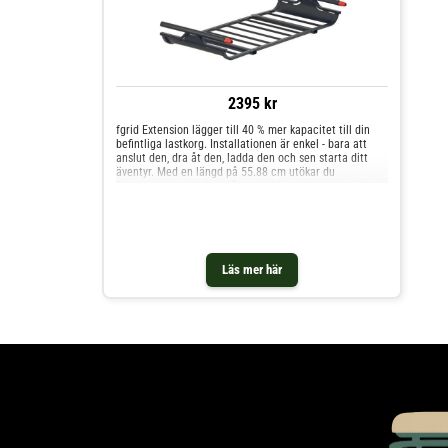
2395 kr
fgrid Extension lägger till 40 % mer kapacitet till din
befintliga lastkorg. Installationen är enkel - bara att
anslut den, dra åt den, ladda den och sen starta ditt
äventyr. Med en längd på 55.88 cm utökar du
lastutrymmet och kan på ett smidigt och snyggt sätt
transportera ännu mer utrustning på din resa. Passar
endast Medium Offgrid.
Läs mer här