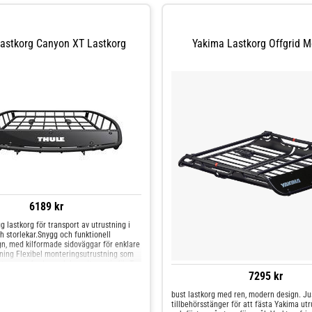
Lastkorg Canyon XT Lastkorg
Yakima Lastkorg Offgrid 
6189 kr
 lastkorg för transport av utrustning i
h storlekar.Snygg och funktionell
gn, med kilformade sidoväggar för enklare
tning Flexibel monteringsutrustning som
yper av fordon och har alternativ för T-
g. Förläng lastytan med 51 cm genom att
7295 kr
ed Thule Canyon Extension XT. Få ett
de över lasten med den medföljande
bust lastkorg med ren, modern design. Ju
t 127 x 104 x 15 cmInnermått 104 × 99 ×
tillbehörsstänger för att fästa Yakima ut