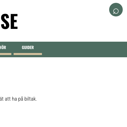
⌕
.SE
EHÖR
GUIDER
t att ha på biltak.