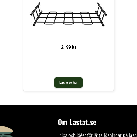
2199 kr
Läs mer här
Om Lastat.se
- tips och idéer för lätta lösningar på last