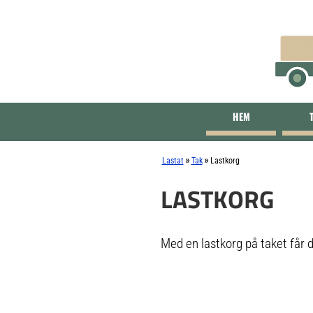
HEM
»
»
Lastat
Tak
Lastkorg
LASTKORG
Med en lastkorg på taket får d