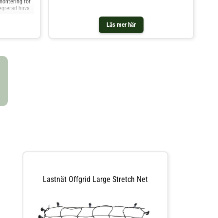
montering för
tegrerad huva
 av starkt,
Universal
Läs mer här
a lasthållare
 SKS-lås
js separat).
0% extra
ch
1. Utvändigt
Lastnät Offgrid Large Stretch Net