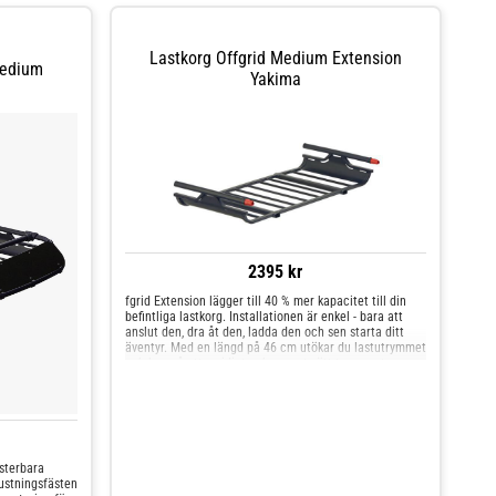
Lastkorg Offgrid Medium Extension
Medium
Yakima
2395 kr
fgrid Extension lägger till 40 % mer kapacitet till din
befintliga lastkorg. Installationen är enkel - bara att
anslut den, dra åt den, ladda den och sen starta ditt
äventyr. Med en längd på 46 cm utökar du lastutrymmet
och kan på ett smidigt och snyggt sätt transportera
ännu mer utrustning på din resa. Passar endast
Medium Offgrid.
sterbara
rustningsfästen