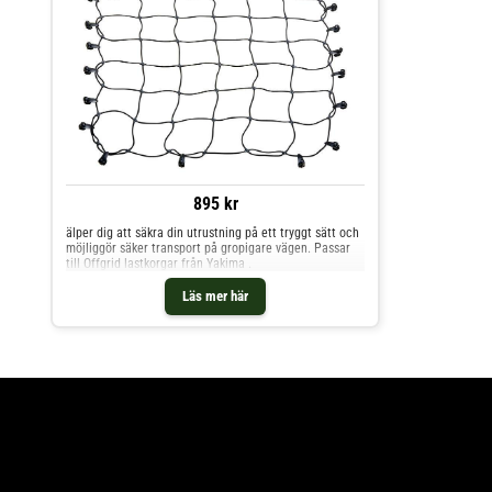
895 kr
älper dig att säkra din utrustning på ett tryggt sätt och
möjliggör säker transport på gropigare vägen. Passar
till Offgrid lastkorgar från Yakima .
Läs mer här
.