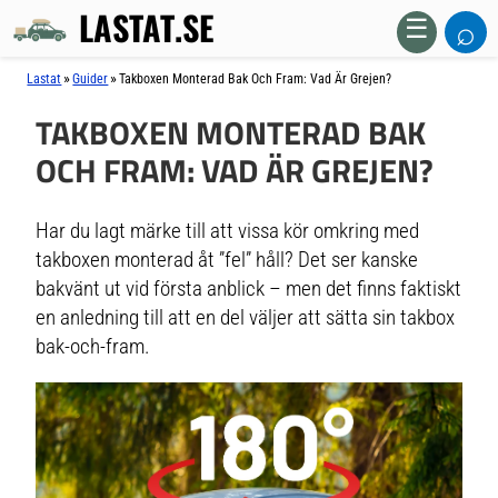
LASTAT.SE
⌕
☰
»
»
Lastat
Guider
Takboxen Monterad Bak Och Fram: Vad Är Grejen?
TAKBOXEN MONTERAD BAK
OCH FRAM: VAD ÄR GREJEN?
Har du lagt märke till att vissa kör omkring med
takboxen monterad åt ”fel” håll? Det ser kanske
bakvänt ut vid första anblick – men det finns faktiskt
en anledning till att en del väljer att sätta sin takbox
bak-och-fram.