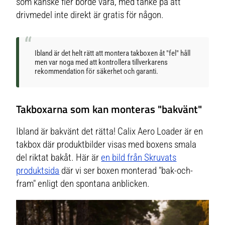
som kanske fler borde vara, med tanke på att
drivmedel inte direkt är gratis för någon.
Ibland är det helt rätt att montera takboxen åt "fel" håll
men var noga med att kontrollera tillverkarens
rekommendation för säkerhet och garanti.
Takboxarna som kan monteras "bakvänt"
Ibland är bakvänt det rätta! Calix Aero Loader är en
takbox där produktbilder visas med boxens smala
del riktat bakåt. Här är
en bild från Skruvats
produktsida
där vi ser boxen monterad "bak-och-
fram" enligt den spontana anblicken.