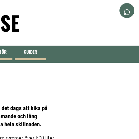
⌕
.SE
EHÖR
GUIDER
det dags att kika på
ymmande och lång
ra hela skillnaden.
m rymmer över 600 liter