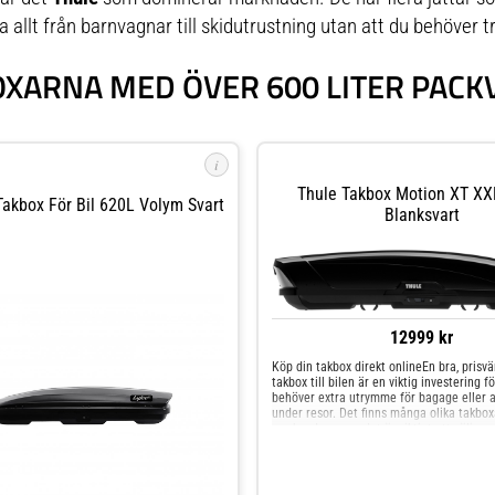
a allt från barnvagnar till skidutrustning utan att du behöver tr
XARNA MED ÖVER 600 LITER PAC
i
Thule Takbox Motion XT XX
Takbox För Bil 620L Volym Svart
Blanksvart
12999 kr
Köp din takbox direkt onlineEn bra, prisv
takbox till bilen är en viktig investering 
behöver extra utrymme för bagage eller 
under resor. Det finns många olika takbox
marknaden, men det är viktigt att välja e
dina specifika behov. Takboxar från Thule h
hög kvalitet och köper du din takbox onli
Mekonomen.se kan du räkna med snabb l
Designen på Thule Motion XT XXL är des