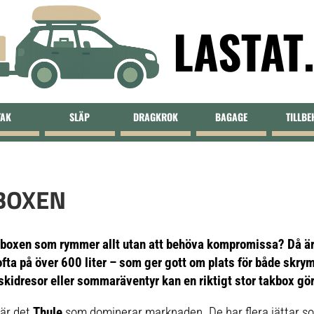
LASTAT
TAK
SLÄP
DRAGKROK
BAGAGE
TILLB
BOXEN
akboxen som rymmer allt utan att behöva kompromissa? Då är 
fta på över 600 liter – som ger gott om plats för både skr
 skidresor eller sommaräventyr kan en riktigt stor takbox gö
 är det
Thule
som dominerar marknaden. De har flera jättar so