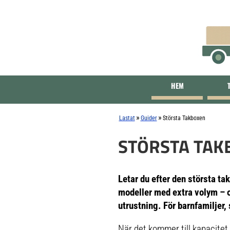
HEM
»
»
Lastat
Guider
Största Takboxen
STÖRSTA TAK
Letar du efter den största t
modeller med extra volym – o
utrustning. För barnfamiljer,
När det kommer till kapacitet