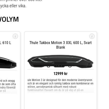
ycka eller vika.
KVOLYM
i
i
L 610 L
Thule Takbox Motion 3 XXL 600 L, Svart
Blank
12999 kr
ule Motion 3 är designad för den moderne äventyraren
ärd och snygg
och är en elegant och rymlig takbox som kombinerar en
för de som ofta
stilren, aerodynamisk silhuett med robust
andra föremål
funktionalitet.Oavsett om du är på väg ut på en
ar på
familjesemester, en roadtrip med din hund eller ett
n som uppfyller
skidäventyr, erbjuder Thule Motion 3 den perfekta
åller alltid
kombinationen av utrymme, effektivitet och stil. Med
ne på
den förbättrade aerodynamiken och ett bredare utbud
everans.
av storlekar, inklusive nya alternativ med låg profil,
sutom