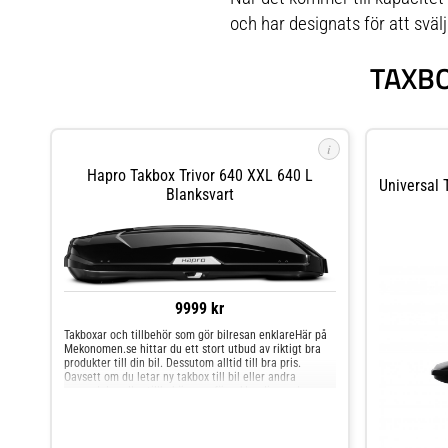
och har designats för att svälj
TAXBO
i
Hapro Takbox Trivor 640 XXL 640 L
Universal 
Blanksvart
9999 kr
Takboxar och tillbehör som gör bilresan enklareHär på
Mekonomen.se hittar du ett stort utbud av riktigt bra
produkter till din bil. Dessutom alltid till bra pris.
Oavsett om du letar ny takbox till bil eller andra
reservdelar eller tillbehör som förenklar din vardag som
bilägare så har du kommit helt rätt. Och vi erbjuder
alltid snabba leveranser.Takboxar och tillbehör som gör
bilresan enklareHapro Trivor kombinerar ett stilrent
men samtidigt robust och rejält utseende med mycket