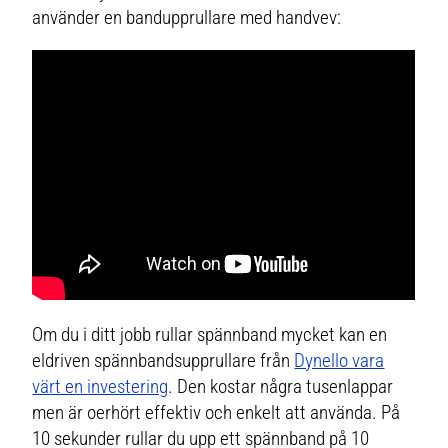
använder en bandupprullare med handvev:
Om du i ditt jobb rullar spännband mycket kan en
eldriven spännbandsupprullare från
Dynello vara
värt en investering
. Den kostar några tusenlappar
men är oerhört effektiv och enkelt att använda. På
10 sekunder rullar du upp ett spännband på 10