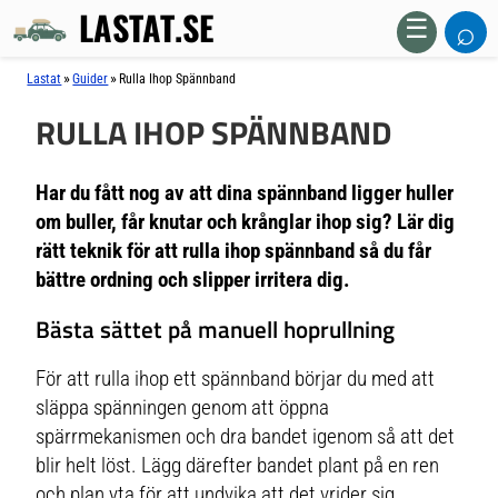
LASTAT.SE
⌕
☰
»
»
Lastat
Guider
Rulla Ihop Spännband
RULLA IHOP SPÄNNBAND
Har du fått nog av att dina spännband ligger huller
om buller, får knutar och krånglar ihop sig? Lär dig
rätt teknik för att rulla ihop spännband så du får
bättre ordning och slipper irritera dig.
Bästa sättet på manuell hoprullning
För att rulla ihop ett spännband börjar du med att
släppa spänningen genom att öppna
spärrmekanismen och dra bandet igenom så att det
blir helt löst. Lägg därefter bandet plant på en ren
och plan yta för att undvika att det vrider sig.