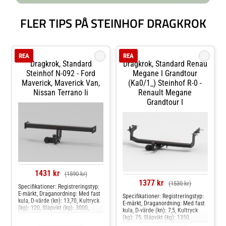
FLER TIPS PÅ STEINHOF DRAGKROK
i
i
REA
REA
Dragkrok, Standard
Dragkrok, Standard Renau
Steinhof N-092 - Ford
Megane I Grandtour
Maverick, Maverick Van,
(ka0/1_) Steinhof R-0 -
Nissan Terrano Ii
Renault Megane
Grandtour I
1431 kr
(1590 kr)
1377 kr
(1530 kr)
Specifikationer: Registreringstyp:
E-märkt, Draganordning: Med fast
Specifikationer: Registreringstyp:
kula, D-värde (kn): 13,70, Kultryck
E-märkt, Draganordning: Med fast
(kg): 120, Släpvikt (kg): 3000,
kula, D-värde (kn): 7,5, Kultryck
Monteringstid (i tim): 2,0
(kg): 75, Släpvikt (kg): 1350,
Produkten passar dessa
Monteringstid (i tim): 2,0,