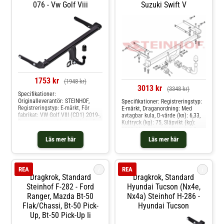
076 - Vw Golf Viii
Suzuki Swift V
1753 kr
(1948 kr)
3013 kr
(3348 kr)
Specifikationer:
Originalleverantör: STEINHOF,
Specifikationer: Registreringstyp:
Registreringstyp: E-märkt, För
E-märkt, Draganordning: Med
fabrikat: VW Golf VIII (CD1) 2019-,
avtagbar kula, D-värde (kn): 6,33,
Draganordning: Med fast kula, D-
Kultryck (kg): 75, Släpvikt (kg):
värde (kn): 10.1, Kultryck (kg): 90,
1100, Monteringstid (i tim): 1,5,
Släpvikt (kg): 1850, Från modellår:
Specifikation: Kräver modifiering
Läs mer här
Läs mer här
2019, Monteringstid (i tim): 1,5h
av stötfångare Produkten passar
Produkten passar dessa
dessa bilmodelle: suzuki swift v
bilmodelle: vw golf viii
i
i
REA
REA
Dragkrok, Standard
Dragkrok, Standard
Steinhof F-282 - Ford
Hyundai Tucson (nx4e,
Ranger, Mazda Bt-50
Nx4a) Steinhof H-286 -
Flak/chassi, Bt-50 Pick-
Hyundai Tucson
Up, Bt-50 Pick-Up Ii