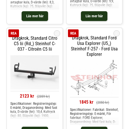
avtagbar kula, D-värde (kn): 9,9,
avtagbar kula, D-värde (kn): 8,3,
Kultryck (kg): 75, Släpvikt (kg):
Kultryck (kg): 75, Släpvikt (kg):
1800, Monteringstid (i tim): 2,0,
1500, Monteringstid (i tim): 2,5,
Specifikation: Kräver modifiering
Specifikation: Kräver modifiering
Läs mer här
Läs mer här
av stötfångare Produkten passar
av stötfångare Produkten passar
dessa bilmodelle: vw touran,
dessa bilmodelle: honda accord
touran van
vii
i
i
REA
REA
Dragkrok, Standard Ford
Dragkrok, Standard Citro
Usa Explorer (u5_)
C5 Iii (rd_) Steinhof C-
Steinhof F-257 - Ford Usa
037 - Citroën C5 Iii
Explorer
2123 kr
(2359 kr)
1845 kr
(2050 kr)
Specifikationer: Registreringstyp:
E-märkt, Draganordning: Med fast
Specifikationer: Fabrikat: Steinhof,
kula, D-värde (kn): 10,4, Kultryck
Registreringstyp: E-märkt, För
(kg): 80, Släpvikt (kg): 1900,
fabrikat: FORD Explorer,
Monteringstid (i tim): 2,0
Draganordning: Med fast kula, D-
Produkten passar dessa
värde (kn): 12.7, Kultryck (kg):
bilmodelle: citroën c5 iii