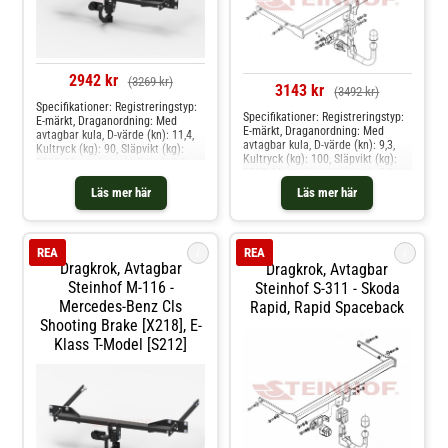
2942 kr
(3269 kr)
3143 kr
(3492 kr)
Specifikationer: Registreringstyp:
Specifikationer: Registreringstyp:
E-märkt, Draganordning: Med
E-märkt, Draganordning: Med
avtagbar kula, D-värde (kn): 11,4,
avtagbar kula, D-värde (kn): 9,3,
Kultryck (kg): 90, Släpvikt (kg):
Kultryck (kg): 100, Släpvikt (kg):
2200, Monteringstid (i tim): 2,5
1800, Monteringstid (i tim): 2,0
Produkten passar dessa
Produkten passar dessa
bilmodelle: mercedes-benz e-klass
Läs mer här
Läs mer här
bilmodelle: skoda octavia ii,
[w212]
octavia combi ii
i
i
REA
REA
Dragkrok, Avtagbar
Dragkrok, Avtagbar
Steinhof M-116 -
Steinhof S-311 - Skoda
Mercedes-Benz Cls
Rapid, Rapid Spaceback
Shooting Brake [x218], E-
Klass T-Model [s212]