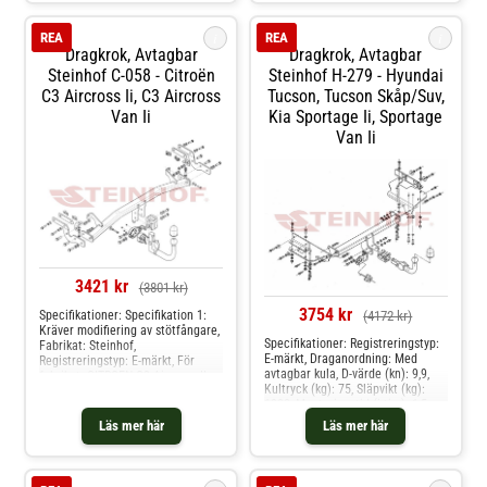
splash, vauxhall agila mk ii
i
i
REA
REA
Dragkrok, Avtagbar
Dragkrok, Avtagbar
Steinhof C-058 - Citroën
Steinhof H-279 - Hyundai
C3 Aircross Ii, C3 Aircross
Tucson, Tucson Skåp/suv,
Van Ii
Kia Sportage Ii, Sportage
Van Ii
3421 kr
(3801 kr)
3754 kr
Specifikationer: Specifikation 1:
(4172 kr)
Kräver modifiering av stötfångare,
Specifikationer: Registreringstyp:
Fabrikat: Steinhof,
E-märkt, Draganordning: Med
Registreringstyp: E-märkt, För
avtagbar kula, D-värde (kn): 9,9,
fabrikat: CITROEN C3 Aircross II,
Kultryck (kg): 75, Släpvikt (kg):
Draganordning: Med avtagbar
1800, Monteringstid (i tim): 1,5,
kula, D-värde (kn): 7.7, Kultryck
Specifikation: Kräver modifiering
(kg): 80, Släpvikt (kg): 1300, Från
Läs mer här
Läs mer här
av stötfångare Produkten passar
årsmodell: 01.2017, Monteringstid
dessa bilmodelle: hyundai tucson,
(i tim): 2 Produkten passar dessa
tucson skåp/suv, kia sportage ii,
bilmodelle: citroën c3 aircross ii,
sportage van ii
c3 aircross van ii