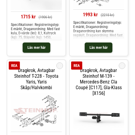
1993 kr
(2215 kr)
1715 kr
(1906 kr)
Specifikationer: Registreringstyp:
Specifikationer: Registreringstyp:
E-märkt, Draganordning:
E-märkt, Draganordning: Med fast
Draganordning kan skymma
kula, D-värde (kn): 8,1, Kultryck
regskylt, Draganordning: Med fast
(kg): 75, Släpvikt (kg): 1450,
kula, D-värde (kn): 7,4, Kultryck
Monteringstid (i tim): 1,5
(kg): 52, Släpvikt (kg): 1300,
Produkten passar dessa
Läs mer här
Läs mer här
Monteringstid (i tim): 1,5
bilmodelle: dacia lodgy
Produkten passar dessa
bilmodelle: kia soul i
i
i
REA
REA
Dragkrok, Avtagbar
Dragkrok, Avtagbar
Steinhof T-228 - Toyota
Steinhof M-139 -
Yaris, Yaris
Mercedes-Benz Cla
Skåp/halvkombi
Coupé [c117], Gla-Klass
[x156]