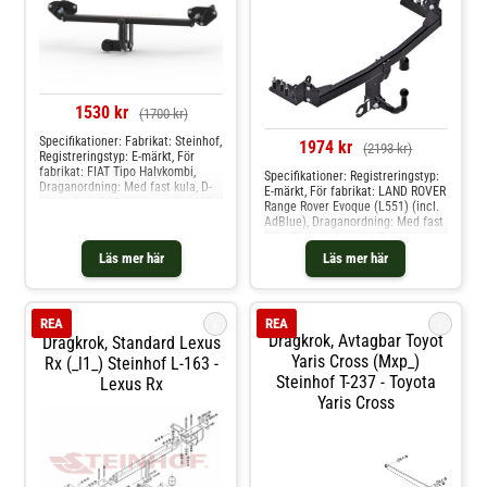
1530 kr
(1700 kr)
Specifikationer: Fabrikat: Steinhof,
1974 kr
(2193 kr)
Registreringstyp: E-märkt, För
fabrikat: FIAT Tipo Halvkombi,
Specifikationer: Registreringstyp:
Draganordning: Med fast kula, D-
E-märkt, För fabrikat: LAND ROVER
värde (kn): 8,22, Kultryck (kg): 90,
Range Rover Evoque (L551) (incl.
Släpvikt (kg): 1500, Från
AdBlue), Draganordning: Med fast
årsmodell: 01.2016, Monteringstid
kula, D-värde (kn): 11.3, Kultryck
(i tim): 2,0, Specifikation: Kräver
(kg): 150, Släpvikt (kg): 2000, Från
Läs mer här
Läs mer här
modifiering av stötfångare
årsmodell: 12.2018, Monteringstid
Produkten passar dessa
(i tim): A, Specifikation: Kräver
bilmodelle: fiat tipo halvkombi
modifiering av stötfångare
Produkten passar dessa
i
i
REA
REA
bilmodelle: land rover range rover
Dragkrok, Avtagbar Toyot
Dragkrok, Standard Lexus
evoque
Yaris Cross (mxp_)
Rx (_l1_) Steinhof L-163 -
Steinhof T-237 - Toyota
Lexus Rx
Yaris Cross