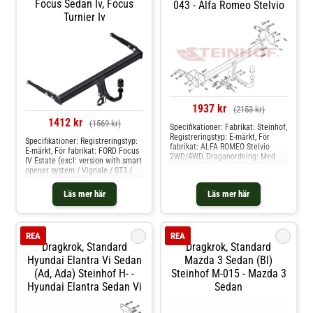
Focus Sedan Iv, Focus
043 - Alfa Romeo Stelvio
Turnier Iv
1937 kr
(2153 kr)
1412 kr
(1569 kr)
Specifikationer: Fabrikat: Steinhof,
Registreringstyp: E-märkt, För
Specifikationer: Registreringstyp:
fabrikat: ALFA ROMEO Stelvio
E-märkt, För fabrikat: FORD Focus
2WD/4WD, Draganordning: Med
IV Estate (excl: version with smart
fast kula, D-värde (kn): 11,5,
opener system / Vignale / ST3 /
Kultryck (kg): 100, Släpvikt (kg):
Active / ST-Line), Draganordning:
2300, Från årsmodell: 01.2016,
Med fast kula, D-värde (kn): 10.1,
Läs mer här
Läs mer här
Monteringstid (i tim): 2,0,
Kultryck (kg): 100, Släpvikt (kg):
Specifikation: Kräver modifiering
2000, Från årsmodell: 09.2018,
av stötfångare Produkten passar
Monteringstid (i tim): 2,0h,
dessa bilmodelle: alfa romeo
Specifikation: Kräver modifiering
i
i
stelvio
REA
REA
av stötfångare Produkten passar
Dragkrok, Standard
Dragkrok, Standard
dessa bilmodelle: ford focus
sedan iv, focus turnier iv
Hyundai Elantra Vi Sedan
Mazda 3 Sedan (bl)
(ad, Ada) Steinhof H- -
Steinhof M-015 - Mazda 3
Hyundai Elantra Sedan Vi
Sedan