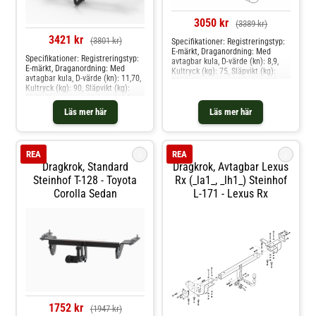
3050 kr
(3389 kr)
3421 kr
(3801 kr)
Specifikationer: Registreringstyp:
E-märkt, Draganordning: Med
Specifikationer: Registreringstyp:
avtagbar kula, D-värde (kn): 8,9,
E-märkt, Draganordning: Med
Kultryck (kg): 75, Släpvikt (kg):
avtagbar kula, D-värde (kn): 11,70,
1600, Monteringstid (i tim): 2,0,
Kultryck (kg): 90, Släpvikt (kg):
Specifikation: Kräver modifiering
2100, Monteringstid (i tim): 2,5
av stötfångare Produkten passar
Produkten passar dessa
dessa bilmodelle: skoda rapid,
Läs mer här
Läs mer här
bilmodelle: mercedes-benz cls
rapid spaceback
shooting brake [x218], e-klass t-
model [s212]
i
i
REA
REA
Dragkrok, Standard
Dragkrok, Avtagbar Lexus
Steinhof T-128 - Toyota
Rx (_la1_, _lh1_) Steinhof
Corolla Sedan
L-171 - Lexus Rx
1752 kr
(1947 kr)