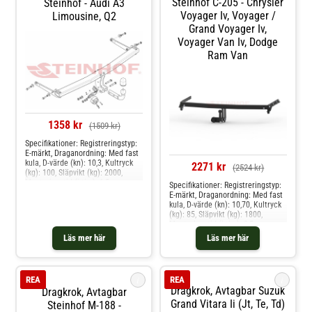
Steinhof C-205 - Chrysler
Steinhof - Audi A3
Voyager Iv, Voyager /
Limousine, Q2
Grand Voyager Iv,
Voyager Van Iv, Dodge
Ram Van
1358 kr
(1509 kr)
Specifikationer: Registreringstyp:
E-märkt, Draganordning: Med fast
kula, D-värde (kn): 10,3, Kultryck
2271 kr
(2524 kr)
(kg): 100, Släpvikt (kg): 2000,
Monteringstid (i tim): 1,5
Specifikationer: Registreringstyp:
Produkten passar dessa
E-märkt, Draganordning: Med fast
bilmodelle: audi a3 limousine, q2
kula, D-värde (kn): 10,70, Kultryck
(kg): 85, Släpvikt (kg): 1800,
Monteringstid (i tim): 2,5,
Specifikation: Kräver modifiering
Läs mer här
Läs mer här
av stötfångare Produkten passar
dessa bilmodelle: chrysler voyager
iv, voyager / grand voyager iv,
voyager van iv, dodge ram van
i
i
REA
REA
Dragkrok, Avtagbar Suzuk
Dragkrok, Avtagbar
Grand Vitara Ii (jt, Te, Td)
Steinhof M-188 -