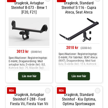
Dragkrok, Avtagbar
Dragkrok, Standard
Steinhof B-073 - Bmw 1
Steinhof S-116 - Cupra
[f20, F21]
Ateca, Seat Ateca
2010 kr
(2233 kr)
3013 kr
(3348 kr)
Specifikationer: Registreringstyp:
E-märkt, För fabrikat: SEAT Ateca
Specifikationer: Registreringstyp:
(KH7), Draganordning: Med fast
E-märkt, Draganordning: Med
kula, D-värde (kn): 12.6, Kultryck
avtagbar kula, D-värde (kn): 8,0,
(kg): 140, Släpvikt (kg): 2500, Från
Kultryck (kg): 75, Släpvikt (kg):
årsmodell: 04.2016, Monteringstid
1300, Monteringstid (i tim): 1,5,
(i tim): 1,5h Produkten passar
Specifikation: Not for XDRIVE
Läs mer här
Läs mer här
dessa bilmodelle: cupra ateca,
version Produkten passar dessa
seat ateca
bilmodelle: bmw 1 [f20, f21]
i
i
REA
REA
Dragkrok, Avtagbar
Dragkrok, Standard
Steinhof F-288 - Ford
Steinhof - Kia Optima,
Fiesta Vii, Fiesta Van Vii
Optima Sportswagon