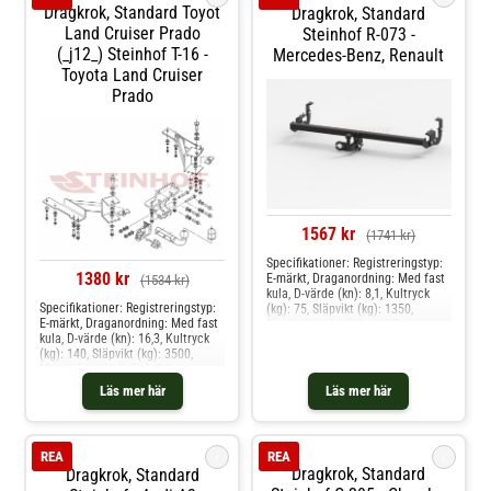
Dragkrok, Standard Toyot
Dragkrok, Standard
Land Cruiser Prado
Steinhof R-073 -
(_j12_) Steinhof T-16 -
Mercedes-Benz, Renault
Toyota Land Cruiser
Prado
1567 kr
(1741 kr)
Specifikationer: Registreringstyp:
1380 kr
E-märkt, Draganordning: Med fast
(1534 kr)
kula, D-värde (kn): 8,1, Kultryck
Specifikationer: Registreringstyp:
(kg): 75, Släpvikt (kg): 1350,
E-märkt, Draganordning: Med fast
Monteringstid (i tim): 1,5
kula, D-värde (kn): 16,3, Kultryck
Produkten passar dessa
(kg): 140, Släpvikt (kg): 3500,
bilmodelle: mercedes-benz citan
Monteringstid (i tim): 2,0,
minibus, minivan [w415], citan
Specifikation: Kräver modifiering
mixto [doublecabinw415], citan
Läs mer här
Läs mer här
av stötfångare Produkten passar
skåp/stor limousine [w415],
dessa bilmodelle: toyota land
renault kangoo / grand kangoo ii,
cruiser prado
kangoo express
i
i
REA
REA
Dragkrok, Standard
Dragkrok, Standard