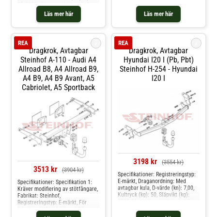
dessa bilmodelle: cadillac bls, bls
05/2021-, Draganordning: Med
wagon, saab 9-3 kombi
avtagbar kula, D-värde (kn): 10.0,
Läs mer här
Läs mer här
Kultryck (kg): 100, Släpvikt (kg):
1650, Vikt (kg): 21.4, Mekaniskt
bearbetad: Med urtag för
stötstång, Mekaniskt bearbetad:
i
i
REA
REA
Demont. av stötstänger
Dragkrok, Avtagbar
Dragkrok, Avtagbar
nödvändig, Monteringstid (i tim):
1,5h Produkten passar dessa
Steinhof A-110 - Audi A4
Hyundai I20 I (pb, Pbt)
bilmodelle: hyundai ioniq 5
Allroad B8, A4 Allroad B9,
Steinhof H-254 - Hyundai
A4 B9, A4 B9 Avant, A5
I20 I
Cabriolet, A5 Sportback
3198 kr
(3554 kr)
3513 kr
(3904 kr)
Specifikationer: Registreringstyp:
E-märkt, Draganordning: Med
Specifikationer: Specifikation 1:
avtagbar kula, D-värde (kn): 7,00,
Kräver modifiering av stötfångare,
Kultryck (kg): 50, Släpvikt (kg):
Fabrikat: Steinhof,
1200, Monteringstid (i tim): 1,5
Registreringstyp: E-märkt, För
Produkten passar dessa
fabrikat: AUDI A4 Allroad B9
bilmodelle: hyundai i20 i
Quattro, Draganordning: Med