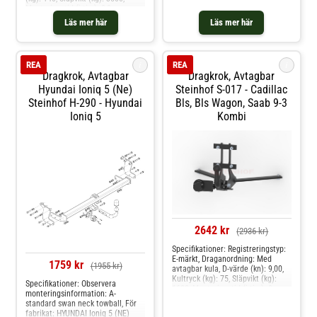
Monteringstid (i tim): 1,5
Monteringstid (i tim): 2,0
Produkten passar dessa
Produkten passar dessa
bilmodelle: lexus nx
Läs mer här
Läs mer här
bilmodelle: mercedes-benz gl-
klass [x164, x166]
i
i
REA
REA
Dragkrok, Avtagbar
Dragkrok, Avtagbar
Hyundai Ioniq 5 (ne)
Steinhof S-017 - Cadillac
Steinhof H-290 - Hyundai
Bls, Bls Wagon, Saab 9-3
Ioniq 5
Kombi
2642 kr
(2936 kr)
Specifikationer: Registreringstyp:
E-märkt, Draganordning: Med
1759 kr
(1955 kr)
avtagbar kula, D-värde (kn): 9,00,
Kultryck (kg): 75, Släpvikt (kg):
Specifikationer: Observera
1600, Monteringstid (i tim): 2,
monteringsinformation: A-
Specifikation: Kräver modifiering
standard swan neck towball, För
av stötfångare Produkten passar
fabrikat: HYUNDAI Ioniq 5 (NE)