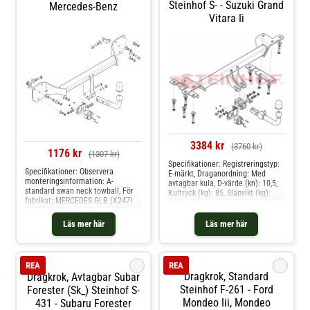
Steinhof S- - Suzuki Grand
Mercedes-Benz
Vitara Ii
3384 kr
(3760 kr)
1176 kr
(1307 kr)
Specifikationer: Registreringstyp:
Specifikationer: Observera
E-märkt, Draganordning: Med
monteringsinformation: A-
avtagbar kula, D-värde (kn): 10,5,
standard swan neck towball, För
Kultryck (kg): 85, Släpvikt (kg):
fabrikat: MERCEDES GLB (X247)
2000, Monteringstid (i tim): 3,0,
08/2019-, Draganordning: Med
Specifikation: Kräver modifiering
avtagbar kula, D-värde (kn): 10.90,
av stötfångare Produkten passar
Läs mer här
Läs mer här
Kultryck (kg): 120, Släpvikt (kg):
dessa bilmodelle: suzuki grand
2000, Mekaniskt bearbetad: Med
vitara ii
urtag för stötstång, Mekaniskt
bearbetad: Demont. av
i
i
REA
REA
stötstänger nödvändig,
Dragkrok, Standard
Dragkrok, Avtagbar Subar
Monteringstid (i tim): 2,0h
Produkten passar dessa
Steinhof F-261 - Ford
Forester (sk_) Steinhof S-
bilmodelle: mercedes-benz a-klass
Mondeo Iii, Mondeo
431 - Subaru Forester
[w177], a-klass sedan [v177], b-