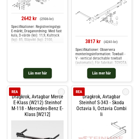
2642 kr
(2936 kr)
Specifikationer: Registreringstyp:
E-märkt, Draganordning: Med fast
kula, D-värde (kn): 11,9, Kultryck
(kg): 85, Släpvikt (kg): 2100,
3817 kr
(4241 kr)
Monteringstid (i tim): 2,0,
Specifikation: Kräver modifiering
Specifikationer: Observera
av stötfångare Produkten passar
monteringsinformation: Towball -
dessa bilmodelle: lexus rx
V - vertical detachable towball
(automatic), För fabrikat: TOYOTA
Yaris Cross (MXP_) (incl. Hybrid)
09/2020-, Draganordning: Med
Läs mer här
Läs mer här
avtagbar kula, D-värde (kn): 7.8,
Kultryck (kg): 85, Släpvikt (kg):
1400, Vikt (kg): 14.0, Mekaniskt
bearbetad: Med urtag för
i
i
REA
REA
stötstång, Mekaniskt bearbetad:
Dragkrok, Avtagbar Merce
Dragkrok, Avtagbar
Demont. av stötstänger
E-Klass (w212) Steinhof
nödvändig, Monteringstid (i tim):
Steinhof S-343 - Skoda
2,0h Produkten passar dessa
M-118 - Mercedes-Benz E-
Octavia Ii, Octavia Combi
bilmodelle: toyota yaris cross
Klass [w212]
Ii