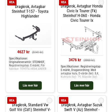
i
REA
REA
sports tourer
Dragkrok, Avtagbar Honda
Dragkrok, Avtagbar
Civic Ix Tourer (fk)
Steinhof T-157 - Toyota
Steinhof H-060 - Honda
Highlander
Civic Tourer Ix
4627 kr
(5141 kr)
Specifikationer:
3476 kr
(3863 kr)
Originalleverantör: STEINHOF,
Registreringstyp: E-märkt, För
Specifikationer: Registreringstyp:
fabrikat: TOYOTA HIGHLANDER
E-märkt, Draganordning: Med
(GSU7_, AXUH7_) 2019-,
avtagbar kula, D-värde (kn): 8,4,
Draganordning: Med avtagbar
Kultryck (kg): 75, Släpvikt (kg):
kula, D-värde (kn): 12.5, Kultryck
1500, Monteringstid (i tim): 2,0,
(kg): 120, Släpvikt (kg): 2400, Från
Specifikation: Kräver modifiering
Läs mer här
Läs mer här
modellår: 2019, Monteringstid (i
av stötfångare Produkten passar
tim): 2,0h Produkten passar dessa
dessa bilmodelle: honda civic
bilmodelle: toyota highlander
tourer ix
i
i
REA
REA
Dragkrok, Standard Vw
Dragkrok, Avtagbar Suzuk
Golf Viii (cd1) Steinhof V-
Swift V (az) Steinhof -