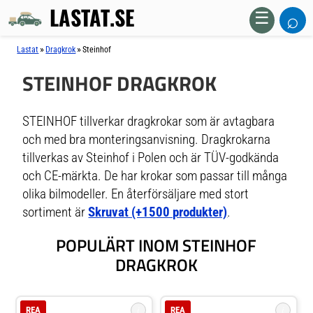
LASTAT.SE
⌕
☰
»
»
Lastat
Dragkrok
Steinhof
STEINHOF DRAGKROK
STEINHOF tillverkar dragkrokar som är avtagbara
och med bra monteringsanvisning. Dragkrokarna
tillverkas av Steinhof i Polen och är TÜV-godkända
och CE-märkta. De har krokar som passar till många
olika bilmodeller. En återförsäljare med stort
sortiment är
Skruvat (+1500 produkter)
.
POPULÄRT INOM STEINHOF
DRAGKROK
i
i
REA
REA