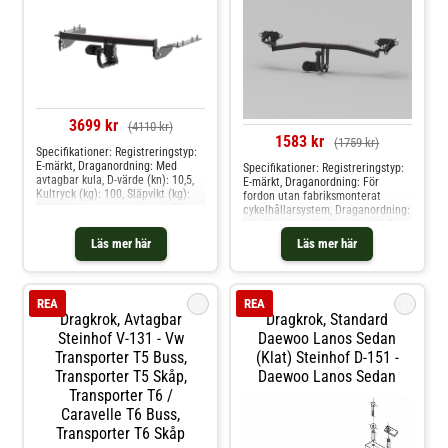
3699 kr
(4110 kr)
1583 kr
(1759 kr)
Specifikationer: Registreringstyp:
E-märkt, Draganordning: Med
Specifikationer: Registreringstyp:
avtagbar kula, D-värde (kn): 10,5,
E-märkt, Draganordning: För
Kultryck (kg): 100, Släpvikt (kg):
fordon utan fabriksmonterat
2000, Monteringstid (i tim): 2,
cykelhållarsystem, Draganordning:
Specifikation: Kräver modifiering
Med fast kula, D-värde (kn): 9,5,
av stötfångare Produkten passar
Kultryck (kg): 100, Släpvikt (kg):
Läs mer här
Läs mer här
dessa bilmodelle: honda cr-v iii
1500, Monteringstid (i tim): 2,0
Produkten passar dessa
bilmodelle: fiat 500x, jeep
renegade suv, renegade van
i
i
REA
REA
Dragkrok, Avtagbar
Dragkrok, Standard
Steinhof V-131 - Vw
Daewoo Lanos Sedan
Transporter T5 Buss,
(klat) Steinhof D-151 -
Transporter T5 Skåp,
Daewoo Lanos Sedan
Transporter T6 /
Caravelle T6 Buss,
Transporter T6 Skåp