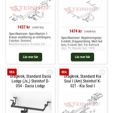
1437 kr
(1597 kr)
1474 kr
(1638 kr)
Specifikationer: Specifikation 1:
Kräver modifiering av stötfångare,
Specifikationer: Registreringstyp:
Fabrikat: Steinhof,
E-märkt, Draganordning: Med fast
Registreringstyp: E-märkt, För
kula, D-värde (kn): 9,4, Kultryck
fabrikat: HYUNDAI Elantra VI
(kg): 75, Släpvikt (kg): 1800,
Sedan, Draganordning: Med fast
Monteringstid (i tim): 2,0
kula, D-värde (kn): 8.3, Kultryck
Produkten passar dessa
Läs mer här
Läs mer här
(kg): 75, Släpvikt (kg): 1500, Från
bilmodelle: mazda 3 sedan
årsmodell: 01.2016, Monteringstid
(i tim): 2 Produkten passar dessa
bilmodelle: hyundai elantra sedan
i
i
REA
REA
vi
Dragkrok, Standard Dacia
Dragkrok, Standard Kia
Lodgy (js_) Steinhof D-
Soul I (am) Steinhof K-
054 - Dacia Lodgy
021 - Kia Soul I