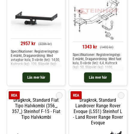
2957 kr
(3286 kr)
1343 kr
(1492 kr)
Specifikationer: Registreringstyp:
Specifikationer: Registreringstyp:
E-märkt, Draganordning: Med
E-märkt, Draganordning: Med fast
avtagbar kula, D-värde (kn): 14,00,
kula, D-värde (kn): 6,4, Kultryck
Kultryck (kg): 120, Släpvikt (kg):
(kg): 50, Släpvikt (kg): 1100,
2550, Monteringstid (i tim): 2,0
Monteringstid (i tim): 1,5
Produkten passar dessa
Produkten passar dessa
bilmodelle: vw transporter t5 buss,
Läs mer här
Läs mer här
bilmodelle: daewoo lanos sedan
transporter t5 skåp, transporter t6
/ caravelle t6 buss, transporter t6
skåp
i
i
REA
REA
Dragkrok, Standard Fiat
Dragkrok, Standard
Tipo Halvkombi (356_,
Landrover Range Rover
357_) Steinhof F-15 - Fiat
Evoque (l551) Steinhof L
Tipo Halvkombi
- Land Rover Range Rover
Evoque