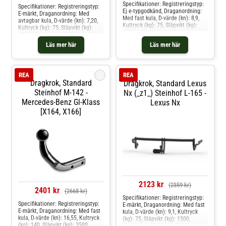
Specifikationer: Registreringstyp:
Specifikationer: Registreringstyp:
Ej e-typgodkänd, Draganordning:
E-märkt, Draganordning: Med
Med fast kula, D-värde (kn): 8,9,
avtagbar kula, D-värde (kn): 7,20,
Kultryck (kg): 75, Släpvikt (kg):
Kultryck (kg): 75, Släpvikt (kg):
1700, Monteringstid (i tim): 1,5,
1200, Monteringstid (i tim): 1,5,
Specifikation: Kräver modifiering
Specifikation: Kräver modifiering
Läs mer här
Läs mer här
av stötfångare Produkten passar
av stötfångare Produkten passar
dessa bilmodelle: honda civic
dessa bilmodelle: renault captur i
sedan ix
i
REA
REA
Dragkrok, Standard
Dragkrok, Standard Lexus
Steinhof M-142 -
Nx (_z1_) Steinhof L-165 -
Mercedes-Benz Gl-Klass
Lexus Nx
[x164, X166]
2123 kr
(2359 kr)
2401 kr
(2668 kr)
Specifikationer: Registreringstyp:
Specifikationer: Registreringstyp:
E-märkt, Draganordning: Med fast
E-märkt, Draganordning: Med fast
kula, D-värde (kn): 9,1, Kultryck
kula, D-värde (kn): 16,55, Kultryck
(kg): 75, Släpvikt (kg): 1500,
(kg): 140, Släpvikt (kg): 3500,