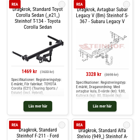
bearbetad: Utan urtag för
i
i
REA
REA
stötfångare, Mekaniskt bearbetad:
Dragkrok, Standard Toyot
Dragkrok, Avtagbar Subar
Demont. av stötstänger
Corolla Sedan (_e21_)
nödvändig, Monteringstid (i tim):
Legacy V (bm) Steinhof S-
2,0h Produkten passar dessa
Steinhof T-134 - Toyota
367 - Subaru Legacy V
bilmodelle: mazda cx-9
Corolla Sedan
1469 kr
(1633 kr)
3328 kr
(3698 kr)
Specifikationer: Registreringstyp:
Specifikationer: Registreringstyp:
E-märkt, För fabrikat: TOYOTA
E-märkt, Draganordning: Med
Corolla (E21) (Touring Sports /
avtagbar kula, D-värde (kn): 9,80,
Estate) (incl. Hybrid),
Kultryck (kg): 80, Släpvikt (kg):
Draganordning: Med fast kula, D-
1800, Monteringstid (i tim): 2,0,
värde (kn): 9.6, Kultryck (kg): 90,
Specifikation: Kräver modifiering
Släpvikt (kg): 1800, Från
Läs mer här
Läs mer här
av stötfångare Produkten passar
årsmodell: 02.2019, Monteringstid
dessa bilmodelle: subaru legacy v
(i tim): 2,0h, Specifikation: Kräver
modifiering av stötfångare
Produkten passar dessa
i
i
REA
REA
bilmodelle: toyota corolla sedan
Dragkrok, Standard
Dragkrok, Standard Alfa
Steinhof F-211 - Ford
Stelvio (949_) Steinhof A-