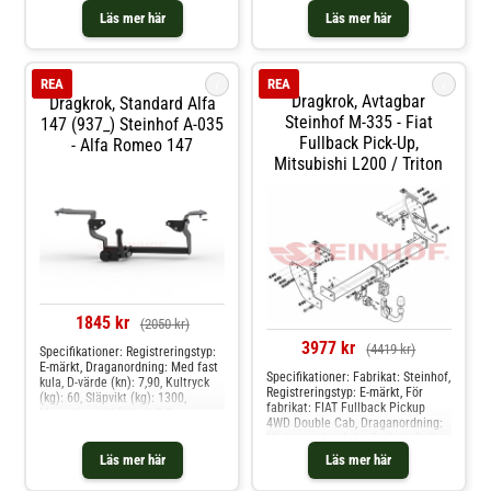
bilmodelle: ford maverick,
Specifikation: Kräver modifiering
Läs mer här
Läs mer här
maverick van, nissan terrano ii
av stötfångare Produkten passar
dessa bilmodelle: renault megane
grandtour i
i
i
REA
REA
Dragkrok, Avtagbar
Dragkrok, Standard Alfa
Steinhof M-335 - Fiat
147 (937_) Steinhof A-035
Fullback Pick-Up,
- Alfa Romeo 147
Mitsubishi L200 / Triton
1845 kr
(2050 kr)
3977 kr
(4419 kr)
Specifikationer: Registreringstyp:
E-märkt, Draganordning: Med fast
Specifikationer: Fabrikat: Steinhof,
kula, D-värde (kn): 7,90, Kultryck
Registreringstyp: E-märkt, För
(kg): 60, Släpvikt (kg): 1300,
fabrikat: FIAT Fullback Pickup
Monteringstid (i tim): 3,0,
4WD Double Cab, Draganordning:
Specifikation: Kräver modifiering
Med avtagbar kula, D-värde (kn):
av stötfångare Produkten passar
14,8, Kultryck (kg): 125, Släpvikt
dessa bilmodelle: alfa romeo 147
Läs mer här
Läs mer här
(kg): 3100, Från årsmodell:
01.2015, Monteringstid (i tim): 2,0