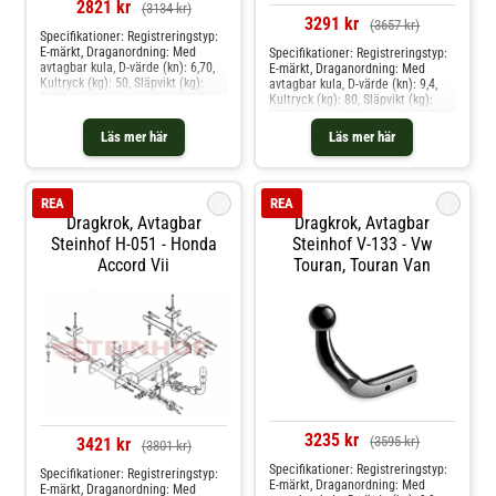
2821 kr
(3134 kr)
3291 kr
(3657 kr)
Specifikationer: Registreringstyp:
E-märkt, Draganordning: Med
Specifikationer: Registreringstyp:
avtagbar kula, D-värde (kn): 6,70,
E-märkt, Draganordning: Med
Kultryck (kg): 50, Släpvikt (kg):
avtagbar kula, D-värde (kn): 9,4,
1150, Monteringstid (i tim): 1,5,
Kultryck (kg): 80, Släpvikt (kg):
Specifikation: Kräver modifiering
1800, Monteringstid (i tim): 2,0
av stötfångare Produkten passar
Produkten passar dessa
Läs mer här
Läs mer här
dessa bilmodelle: toyota yaris,
bilmodelle: mercedes-benz cla
yaris skåp/halvkombi
coupé [c117], gla-klass [x156]
i
i
REA
REA
Dragkrok, Avtagbar
Dragkrok, Avtagbar
Steinhof H-051 - Honda
Steinhof V-133 - Vw
Accord Vii
Touran, Touran Van
3235 kr
(3595 kr)
3421 kr
(3801 kr)
Specifikationer: Registreringstyp:
Specifikationer: Registreringstyp:
E-märkt, Draganordning: Med
E-märkt, Draganordning: Med