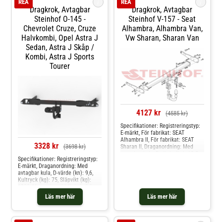
i
i
REA
REA
Dragkrok, Avtagbar
Dragkrok, Avtagbar
Steinhof O-145 -
Steinhof V-157 - Seat
Chevrolet Cruze, Cruze
Alhambra, Alhambra Van,
Halvkombi, Opel Astra J
Vw Sharan, Sharan Van
Sedan, Astra J Skåp /
Kombi, Astra J Sports
Tourer
4127 kr
(4585 kr)
Specifikationer: Registreringstyp:
E-märkt, För fabrikat: SEAT
Alhambra II, För fabrikat: SEAT
3328 kr
(3698 kr)
Sharan II, Draganordning: Med
avtagbar kula, D-värde (kn): 12.5,
Specifikationer: Registreringstyp:
Kultryck (kg): 100, Släpvikt (kg):
E-märkt, Draganordning: Med
2500, Vikt (kg): 22.52, Från
avtagbar kula, D-värde (kn): 9,6,
årsmodell: 06.2012, Monteringstid
Kultryck (kg): 75, Släpvikt (kg):
(i tim): 2,0h Produkten passar
1800, Monteringstid (i tim): 2,0,
dessa bilmodelle: seat alhambra,
Specifikation: Kräver modifiering
alhambra van, vw sharan, sharan
Läs mer här
Läs mer här
av stötfångare Produkten passar
van
dessa bilmodelle: chevrolet cruze,
cruze halvkombi, opel astra j
sedan, astra j skåp / kombi, astra j